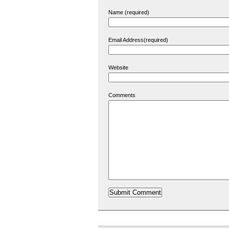
Name (required)
Email Address(required)
Website
Comments