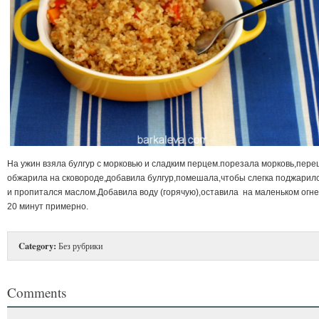
На ужин взяла булгур с морковью и сладким перцем.порезала морковь,перец
обжарила на сковороде,добавила булгур,помешала,чтобы слегка поджарил
и пропитался маслом.Добавила воду (горячую),оставила на маленьком огне
20 минут примерно.
Category:
Без рубрики
Comments