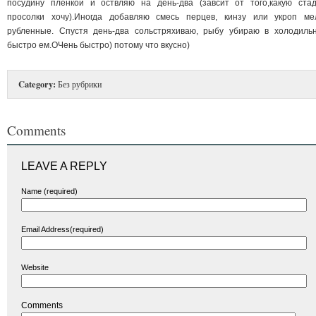
посудину пленкой и оствляю на день-два (завсит от того,какую ста
просолки хочу).Иногда добавляю смесь перцев, кинзу или укроп ме
рубленные. Спустя день-два сольстряхиваю, рыбу убираю в холодильн
быстро ем.ОЧень быстро) потому что вкусно)
Category:
Без рубрики
Comments
LEAVE A REPLY
Name (required)
Email Address(required)
Website
Comments