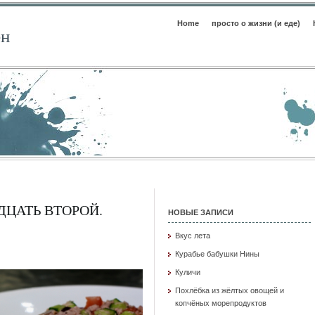
Home
просто о жизни (и еде)
ен
ДЦАТЬ ВТОРОЙ.
НОВЫЕ ЗАПИСИ
Вкус лета
Курабье бабушки Нины
Куличи
Похлёбка из жёлтых овощей и
копчёных морепродуктов