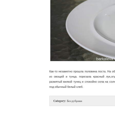
Как-то незаметно прошла половина поста. На об
из овощей и тунца. порезала красный лук,ог
размятый вилкой тунец и спокойно села на солн
под обычный белый хлеб.
Category:
Без рубрики