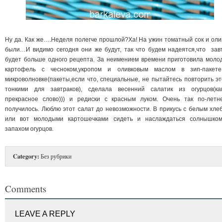
Ну да. Как же….Неделя полегче прошлой?Ха! На ужин томатный сок и оли
были…И видимо сегодня они же будут, так что будем надеятся,что зав
будет больше одного рецепта. За неимением времени приготовила моло
картофель с чесноком,укропом и оливковым маслом в зип-пакет
микроволновке(пакеты,если что, специальные, не пытайтесь повторить эт
тонкими для завтраков), сделала весенний салатик из огурцов(ка
прекрасное слово))) и редиски с красным луком. Очень так по-летн
получилось. Люблю этот салат до невозможности. В прикусь с белым хле
или вот молодыми картошечками сидеть и наслаждаться солнышко
запахом огурцов.
Category:
Без рубрики
Comments
LEAVE A REPLY