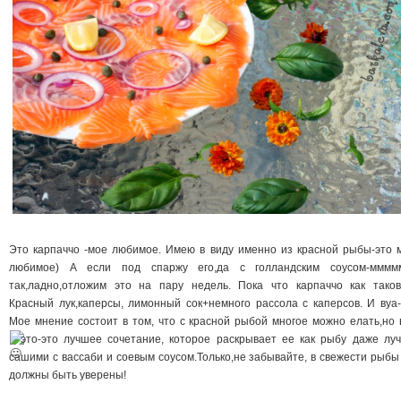
Это карпаччо -мое любимое. Имею в виду именно из красной рыбы-это 
любимое) А если под спаржу его,да с голландским соусом-ммм
так,ладно,отложим это на пару недель. Пока что карпаччо как таков
Красный лук,каперсы, лимонный сок+немного рассола с каперсов. И вуа-
Мое мнение состоит в том, что с красной рыбой многое можно елать,но 
это-это лучшее сочетание, которое раскрывает ее как рыбу
даже лу
сашими с вассаби и соевым соусом.Только,не забывайте, в свежести рыбы
должны быть уверены!