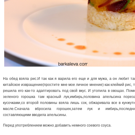
На обед взяла рис.И так как я варила его еще и для мужа, а он любит та
китайское извращение(простите мне мое личное мнение) как клейкий рис, т
решила его как-то адаптировать под свой вкус. И утопила в овощах. Пом
зеленого горошка там красный лук,имбирь,половина апельсина порез
кусочками,со второй половины взяла лишь сок, обжаривала все в кунжут
масле.Сначала вбросила горошек,затем лук и имбирь,последн
составляющими вводила апельсины.
Перед употреблением можно добавить немного соевого соуса.