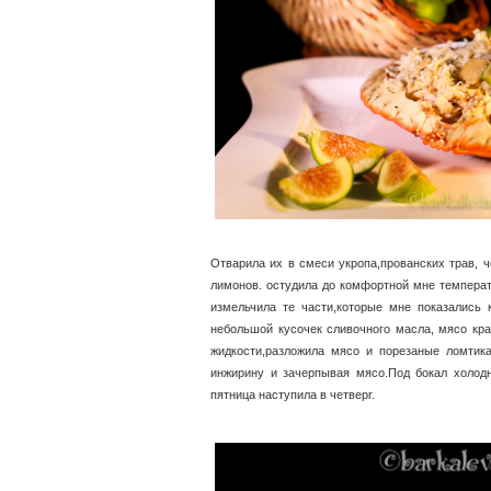
Отварила их в смеси укропа,прованских трав, ч
лимонов. остудила до комфортной мне температ
измельчила те части,которые мне показались 
небольшой кусочек сливочного масла, мясо краб
жидкости,разложила мясо и порезаные ломтик
инжирину и зачерпывая мясо.Под бокал холодно
пятница наступила в четверг.