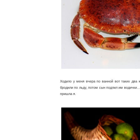
Ходило у меня вчера по ванной вот таких два к
бродили по льду, потом сын подлил им водички…
пришла я.