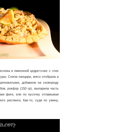
еснока и лимонной цедре+соке с этих
уры. Сняла панцири, мясо отобрала и
крпноватыми, добавила на сковороду
ов, рокфор (150 гр), выпарила часть
ами фиги, ели по кусочку отламывая
го рислинга. Как-то, судя по ужину,