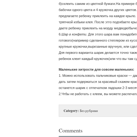
б)склеить самим из цветной бумаги.На примере 
бабочки одного цвета и 4 кружочка других цветов
предлагаете ребенку приклеить на каждое крыло.
тряпчкой избыки клея. После этго подгибаете кры
даете ребенку приклеить на морду медведю/бычк
6.
Шар в конфети
. Для этого шара вам понадоби
готового(например сделанного степлером из кусо
крупные кружочки,вырезанные вручную, или сде
Для первого варианта шарик делается точно такж
ребенок клеит каждый кружочек(или что вы там с
Маленькие хитрости для совсем маленьких:
1. Можно использовать пальчиковые краски — да
дать затем подержаться за красивый скажем крас
останется шарик с отпечатком ладошки 2-3 мес
2.Чтбы не работать с клеем, вы можете распечат
Category:
Без рубрики
Comments