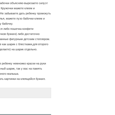
бабочки объясняю-вырезаете силуэт
. Кружочки мажете клеем и
 Не забываете дать ребенку промокуть
лья, мажете пузо бабочки клеем и
у бабочку.
тся либо пошечка конфети
чков бумаги) либо достаточно
ланные фигурным детским степлером.
е как шарик с блестками,для второго
делаете) на шарик отдельно.
в ребенку немножко краски на руки
ный шарик, так у вас на память
ячного малыша.
ать картинки на клеящейся бумаге.