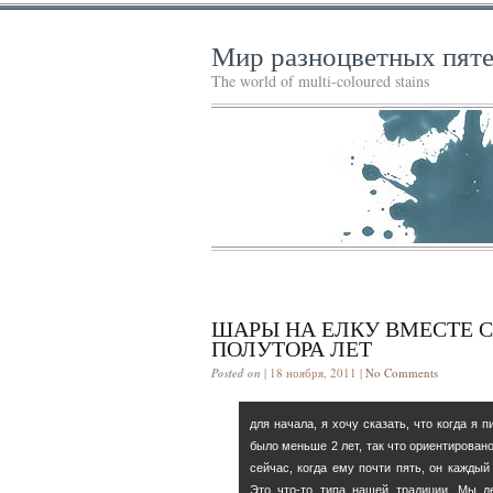
Мир разноцветных пят
The world of multi-coloured stains
ШАРЫ НА ЕЛКУ ВМЕСТЕ С
ПОЛУТОРА ЛЕТ
Posted on
| 18 ноября, 2011 |
No Comments
для начала, я хочу сказать, что когда я 
было меньше 2 лет, так что ориентировано
сейчас, когда ему почти пять, он каждый 
Это что-то типа нашей традиции. Мы 