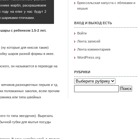
Брюссельская капуста с яблоками и
хнике марбл, раскрашиваем
кешью
 году на елке у нас будут 2
и шариками-птичками.
ВХОД И ВЫХОД ЕСТЬ
ь
шары с ребенком 1.5-2 лет.
Войти
Лента записей
ну которые для кексов такие)
Лента комментариев
робку шаров разной формы в икее.
WordPress.org
ского, он называется в переводе на
РУБРИКИ
Рубрики
, мячиков,разноцветных перьев и тд.
Найти:
нки поломанных заколок, всем прочим
дожника или типа швейных
го-то типа звездочек). Вырезать
обычной губки для мытья посуды
мочки. В одну налейте клей, в другую