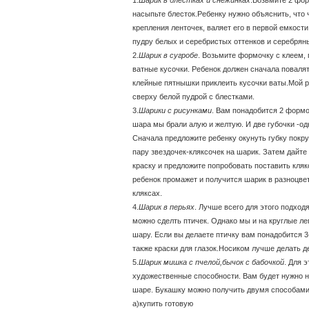
насыпьте блесток.Ребенку нужно объяснить, что ч
крепления ленточек, валяет его в первой емкости
пудру белых и серебристых оттенков и серебрян
2.
Шарик в сугробе
. Возьмите формочку с клеем,
ватные кусочки. Ребенок должен сначала повалят
клейные пятнышки приклеить кусочки ваты.Мой 
сверху белой пудрой с блестками.
3.
Шарики с рисунками
. Вам понадобится 2 формо
шара мы брали алую и желтую. И две губочки -од
Сначала предложите ребенку окунуть губку покру
пару звездочек-кляксочек на шарик. Затем дайте
краску и предложите попробовать поставить кляк
ребенок промажет и получится шарик в разноцве
кляксах.
4.
Шарик в перьях
. Лучше всего для этого подход
можно сделть птичек. Однако мы и на круглые л
шару. Если вы делаете птичку вам понадобится 3
также краски для глазок.Носиком лучше делать 
5.
Шарик мишка с пчелой,бычок с бабочкой
. Для 
художественные способности. Вам будет нужно 
шаре. Букашку можно получить двумя способами
а)купить готовую