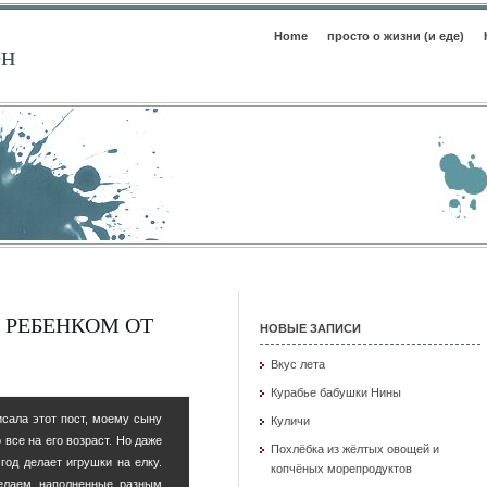
Home
просто о жизни (и еде)
ен
 РЕБЕНКОМ ОТ
НОВЫЕ ЗАПИСИ
Вкус лета
Курабье бабушки Нины
писала этот пост, моему сыну
Куличи
 все на его возраст. Но даже
Похлёбка из жёлтых овощей и
год делает игрушки на елку.
копчёных морепродуктов
делаем наполненные разным