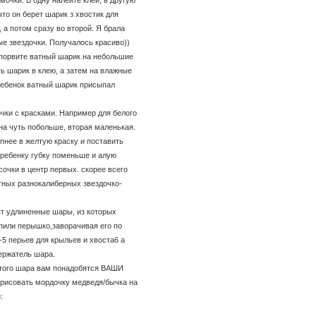
то он берет шарик з хвостик для
, а потом сразу во второй. Я брала
ые звездочки. Получалось красиво))
 порвите ватный шарик на небольшие
ь шарик в клею, а затем на влажные
ребенок ватный шарик присыпал
чки с красками. Например для белого
на чуть побольше, вторая маленькая.
пнее в желтую краску и поставить
 ребенку губку поменьше и алую
сочки в центр первых. скорее всего
тных разнокалиберных звездочко-
ят удлиненные шары, из которых
епили перышко,заворачивая его по
-5 перьев для крыльев и хвоста6 а
держатель шара.
этого шара вам понадобятся ВАШИ
нрисовать мордочку медведя/бычка на
: