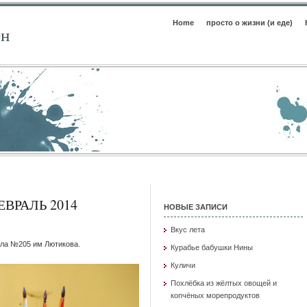
Home
просто о жизни (и еде)
ен
ЕВРАЛЬ 2014
НОВЫЕ ЗАПИСИ
Вкус лета
ола №205 им Лютикова.
Курабье бабушки Нины
Куличи
Похлёбка из жёлтых овощей и
копчёных морепродуктов