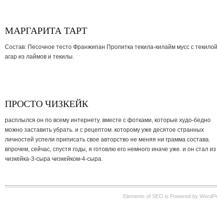
МАРГАРИТА ТАРТ
Состав: Песочное тесто Франжипан Пропитка текила-килайм мусс с текило
агар из лаймов и текилы.
ПРОСТО ЧИЗКЕЙК
расплылся он по всему интернету. вместе с фотками, которые худо-бедно
можно заставить убрать. и с рецептом. которому уже десятое странных
личностей успели приписать свое авторство не меняя ни грамма состава.
впрочем, сейчас, спустя годы, я готовлю его немного иначе уже. и он стал из
чизкейка-3-сыра чизкейком-4-сыра.
Elements of SEO is Powered by WordP