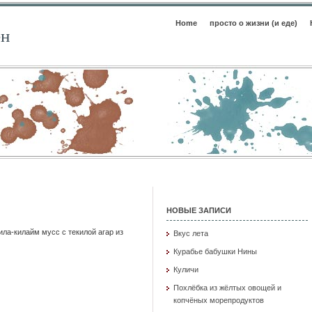
Home
просто о жизни (и еде)
ен
НОВЫЕ ЗАПИСИ
ла-килайм мусс с текилой агар из
Вкус лета
Курабье бабушки Нины
Куличи
Похлёбка из жёлтых овощей и
копчёных морепродуктов