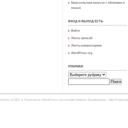
Брюссельская капуста с яблоками и
кешью
ВХОД И ВЫХОД ЕСТЬ
Войти
Лента записей
Лента комментариев
WordPress.org
РУБРИКИ
Рубрики
Найти:
ements of SEO is Powered by WordPress |
Accessible Website Development
- Alibi Producti