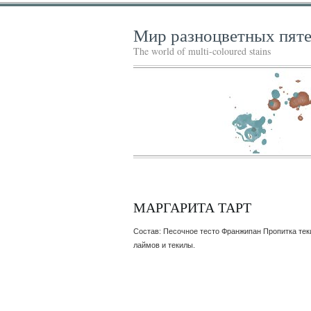
Мир разноцветных пят
The world of multi-coloured stains
МАРГАРИТА ТАРТ
Состав: Песочное тесто Франжипан Пропитка теки
лаймов и текилы.