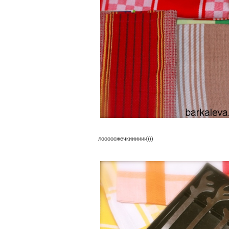
лооооожечкииииии)))