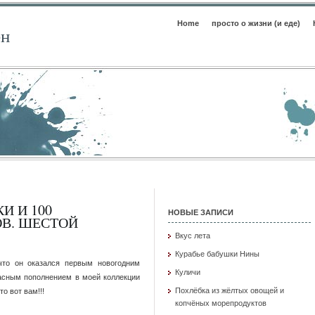
Home
просто о жизни (и еде)
ен
И И 100
НОВЫЕ ЗАПИСИ
ОВ. ШЕСТОЙ
Вкус лета
Курабье бабушки Нины
что он оказался первым новогодним
Куличи
расным пополнением в моей коллекции
Похлёбка из жёлтых овощей и
то вот вам!!!
копчёных морепродуктов