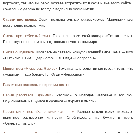
порталах, так что вы легко можете встретить их в сети и вне этого сайта.И
сожалению,далеко не всегда с подписью моего имени.
Сказки про щенка.
Серия познавательных сказок-уроков. Маленький ще
постепенно познает мир.
Сказка про небесный слинг.
Писалась на сетевой конкурс «Сказки в слинг
Повествует о первом слинге, появившемся в этом мире.
Сказка о Пушинке.
Писалась на сетевой конкурс Осенний блюз. Тема — цит
«Быть смешным — дар богов». Г.Л. Олди «Нопэрапон»
Миниатюра «Я смеюсь. Я живу»
. Грустная альтернативная версия темы «Б
смешным — дар богов». Г.Л. Олди «Нопэрапон»
Различные рассказы и серии миниатюр
Серия рассказов «Джимми»
. Рассказы о молодом человеке и его люб
Опубликованы на бумаге в журнале «Открытая мысль»
Серия миниатюр «За рюмкой чая с…»
. Разные мысли вслух, похожие
приятное раздвоение личности. Опубликованы на бумаге в журн
«Открытая мысль»