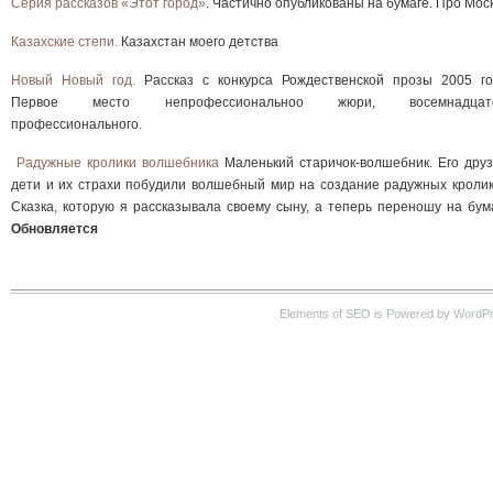
Серия рассказов «Этот город»
. Частично опубликованы на бумаге. Про Моск
Казахские степи.
Казахстан моего детства
Новый Новый год.
Рассказ с конкурса Рождественской прозы 2005 го
Первое место непрофессиональноо жюри, восемнадцато
профессионального.
Радужные кролики волшебника
Маленький старичок-волшебник. Его друз
дети и их страхи побудили волшебный мир на создание радужных кролик
Сказка, которую я рассказывала своему сыну, а теперь переношу на бума
Обновляется
Elements of SEO is Powered by WordP