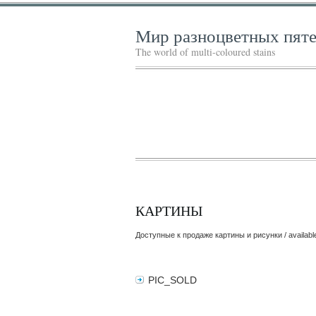
Мир разноцветных пят
The world of multi-coloured stains
КАРТИНЫ
Доступные к продаже картины и рисунки / availabl
PIC_SOLD
[SHOW AS SLI