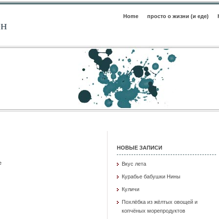
Home
просто о жизни (и еде)
ен
НОВЫЕ ЗАПИСИ
e
Вкус лета
Курабье бабушки Нины
Куличи
Похлёбка из жёлтых овощей и
DESHOW]
копчёных морепродуктов