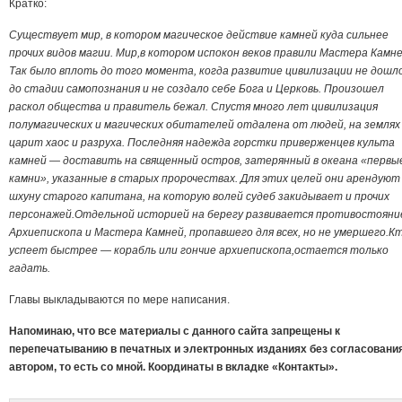
Кратко:
Существует мир, в котором магическое действие камней куда сильнее
прочих видов магии. Мир,в котором испокон веков правили Мастера Камне
Так было вплоть до того момента, когда развитие цивилизации не дошл
до стадии самопознания и не создало себе Бога и Церковь. Произошел
раскол общества и правитель бежал. Спустя много лет цивилизация
полумагических и магических обитателей отдалена от людей, на землях
царит хаос и разруха. Последняя надежда горстки приверженцев культа
камней — доставить на священный остров, затерянный в океана «первы
камни», указанные в старых пророчествах. Для этих целей они арендуют
шхуну старого капитана, на которую волей судеб закидывает и прочих
персонажей.Отдельной историей на берегу развивается противостояни
Архиепископа и Мастера Камней, пропавшего для всех, но не умершего.К
успеет быстрее — корабль или гончие архиепископа,остается только
гадать.
Главы выкладываются по мере написания.
Напоминаю, что все материалы с данного сайта запрещены к
перепечатыванию в печатных и электронных изданиях без согласования
автором, то есть со мной. Координаты в вкладке «Контакты».