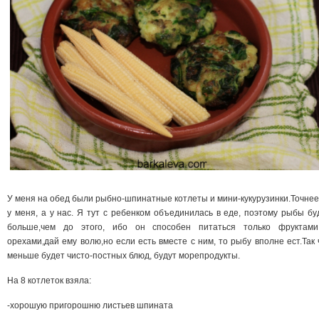
У меня на обед были рыбно-шпинатные котлеты и мини-кукурузинки.Точнее
у меня, а у нас. Я тут с ребенком объединилась в еде, поэтому рыбы бу
больше,чем до этого, ибо он способен питаться только фруктам
орехами,дай ему волю,но если есть вместе с ним, то рыбу вполне ест.Так 
меньше будет чисто-постных блюд, будут морепродукты.
На 8 котлеток взяла:
-хорошую пригорошню листьев шпината