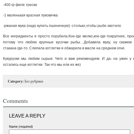
-400 гр филе трески
-1 маленькая красная луковичка
-ржаная мука (надо купить пшеничную) -столько,чтобы рыбе хвотило
Все ингридиенты я просто порубила.Кое-где мелко,кое-где покрупнее, про
потому что люблю крупные кусочки рыбы…Добавила муку, ну скажем 
стакана где-то. Слепила котлетки и обжарила в масле на среднем огне.
Кукурузки мы любим сырые. Чего и вам рекомендуем. И да- на ужин у 
остались еще котлетки. Так что мы ели их же)
Category:
Без рубрики
Comments
LEAVE A REPLY
Name (required)