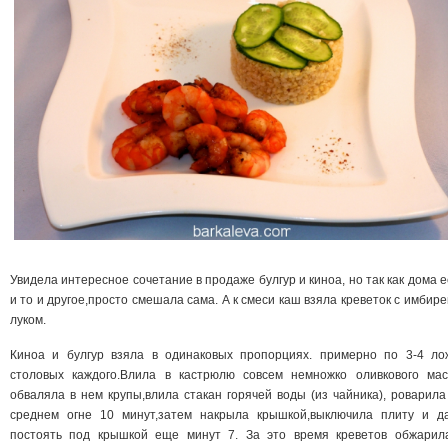
Увидела интересное сочетание в продаже булгур и киноа, но так как дома е
и то и другое,просто смешала сама. А к смеси каш взяла креветок с имбире
луком.
Киноа и булгур взяла в одинаковых пропорциях. примерно по 3-4 ло
столовых каждого.Влила в кастрюлю совсем немножко оливкового мас
обваляла в нем крупы,влила стакан горячей воды (из чайника), роварила
среднем огне 10 минут,затем накрыла крышкой,выключила плиту и д
постоять под крышкой еще минут 7. За это время креветов обжарил