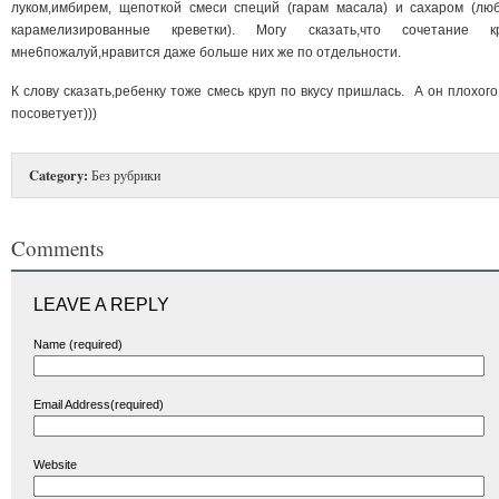
луком,имбирем, щепоткой смеси специй (гарам масала) и сахаром (лю
карамелизированные креветки). Могу сказать,что сочетание к
мне6пожалуй,нравится даже больше них же по отдельности.
К слову сказать,ребенку тоже смесь круп по вкусу пришлась. А он плохого
посоветует)))
Category:
Без рубрики
Comments
LEAVE A REPLY
Name (required)
Email Address(required)
Website