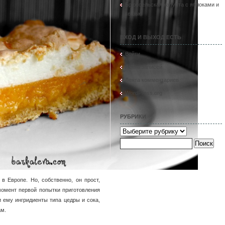
Брюссельская капуста с яблоками и
кешью
ВХОД И ВЫХОД ЕСТЬ
Войти
Лента записей
Лента комментариев
WordPress.org
РУБРИКИ
Рубрики
Найти:
в Европе. Но, собственно, он прост,
момент первой попытки приготовления
и ему ингридиенты типа цедры и сока,
ам.