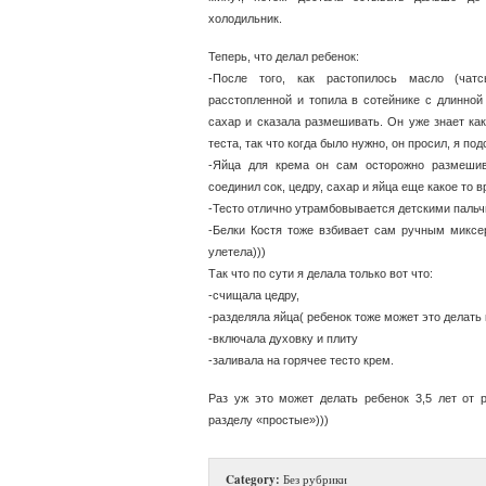
холодильник.
Теперь, что делал ребенок:
-После того, как растопилось масло (чат
расстопленной и топила в сотейнике с длинной 
сахар и сказала размешивать. Он уже знает как
теста, так что когда было нужно, он просил, я по
-Яйца для крема он сам осторожно размешив
соединил сок, цедру, сахар и яйца еще какое то
-Тесто отлично утрамбовывается детскими паль
-Белки Костя тоже взбивает сам ручным миксе
улетела)))
Так что по сути я делала только вот что:
-счищала цедру,
-разделяла яйца( ребенок тоже может это делать 
-включала духовку и плиту
-заливала на горячее тесто крем.
Раз уж это может делать ребенок 3,5 лет от р
разделу «простые»)))
Category:
Без рубрики