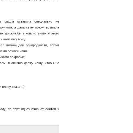
сь масла оставила специально не
ручкой), я дала сыну ложку, всыпала
ая должна быть консистенция у этого
дсыпала ему муку.
ал вилкой для однородности, потом
 время размешивал.
чиками по форме.
ром. я обычно держу чашу, чтобы не
к слову сказать),
оду, то торт однозначно относится к