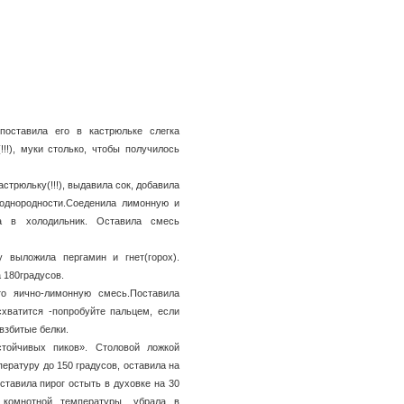
поставила его в кастрюльке слегка
!!!), муки столько, чтобы получилось
стрюльку(!!!), выдавила сок, добавила
 однородности.Соеденила лимонную и
а в холодильник. Оставила смесь
 выложила пергамин и гнет(горох).
 180градусов.
то яично-лимонную смесь.Поставила
схватится -попробуйте пальцем, если
взбитые белки.
стойчивых пиков». Столовой ложкой
ературу до 150 градусов, оставила на
ставила пирог остыть в духовке на 30
 комнотной температуры, убрала в