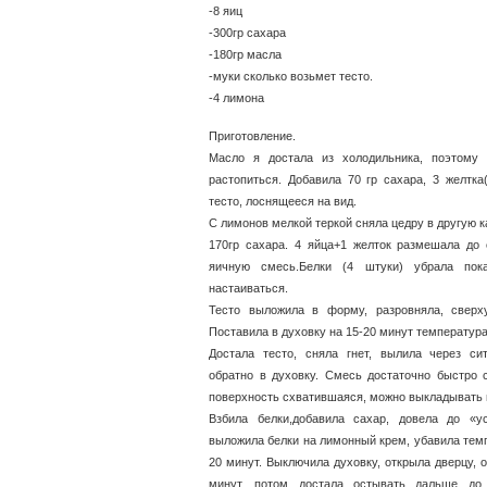
-8 яиц
-300гр сахара
-180гр масла
-муки сколько возьмет тесто.
-4 лимона
Приготовление.
Масло я достала из холодильника, поэтому 
растопиться. Добавила 70 гр сахара, 3 желтка(
тесто, лоснящееся на вид.
С лимонов мелкой теркой сняла цедру в другую ка
170гр сахара. 4 яйца+1 желток размешала до
яичную смесь.Белки (4 штуки) убрала пок
настаиваться.
Тесто выложила в форму, разровняла, сверху
Поставила в духовку на 15-20 минут температура
Достала тесто, сняла гнет, вылила через си
обратно в духовку. Смесь достаточно быстро 
поверхность схватившаяся, можно выкладывать 
Взбила белки,добавила сахар, довела до «у
выложила белки на лимонный крем, убавила темп
20 минут. Выключила духовку, открыла дверцу, о
минут, потом достала остывать дальше до