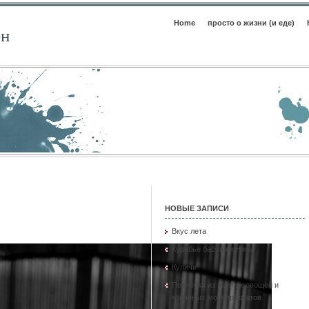
Home
просто о жизни (и еде)
ен
НОВЫЕ ЗАПИСИ
Вкус лета
Курабье бабушки Нины
Куличи
Похлёбка из жёлтых овощей и
копчёных морепродуктов