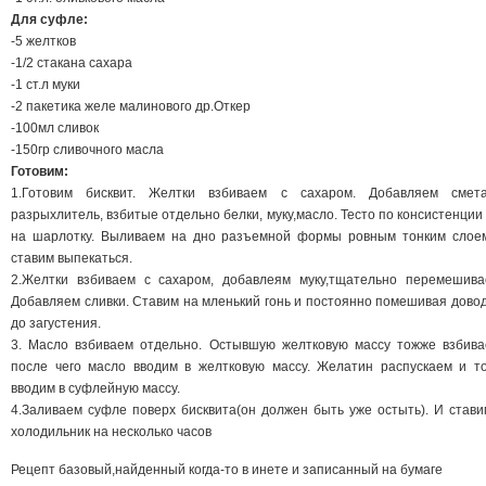
Для суфле:
-5 желтков
-1/2 стакана сахара
-1 ст.л муки
-2 пакетика желе малинового др.Откер
-100мл сливок
-150гр сливочного масла
Готовим:
1.Готовим бисквит. Желтки взбиваем с сахаром. Добавляем смета
разрыхлитель, взбитые отдельно белки, муку,масло. Тесто по консистенции 
на шарлотку. Выливаем на дно разъемной формы ровным тонким слое
ставим выпекаться.
2.Желтки взбиваем с сахаром, добавлеям муку,тщательно перемешива
Добавляем сливки. Ставим на мленький гонь и постоянно помешивая дово
до загустения.
3. Масло взбиваем отдельно. Остывшую желтковую массу тожже взбива
после чего масло вводим в желтковую массу. Желатин распускаем и т
вводим в суфлейную массу.
4.Заливаем суфле поверх бисквита(он должен быть уже остыть). И стави
холодильник на несколько часов
Рецепт базовый,найденный когда-то в инете и записанный на бумаге