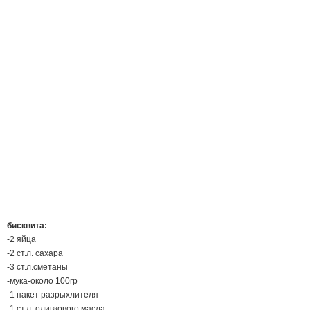
бисквита:
-2 яйца
-2 ст.л. сахара
-3 ст.л.сметаны
-мука-около 100гр
-1 пакет разрыхлителя
-1 ст.л. оливкового масла