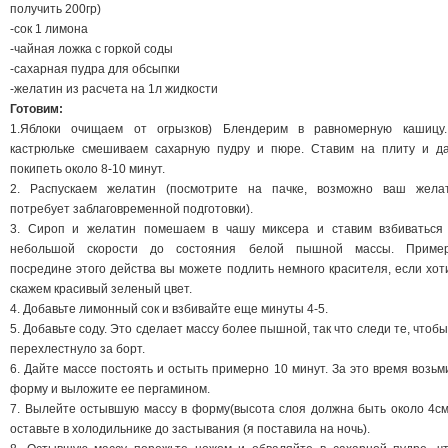
получить 200гр)
-сок 1 лимона
-чайная ложка с горкой соды
-сахарная пудра для обсыпки
-желатин из расчета на 1л жидкости
Готовим:
1.Яблоки очищаем от огрызков) Блендерим в равномерную кашицу
кастрюльке смешиваем сахарную пудру и пюре. Ставим на плиту и д
покипеть около 8-10 минут.
2. Распускаем желатин (посмотрите на пачке, возможно ваш жела
потребует заблаговременной подготовки).
3. Сироп и желатин помешаем в чашу миксера и ставим взбиваться
небольшой скорости до состояния белой пышной массы. Приме
посредине этого действа вы можете подлить немного красителя, если хот
скажем красивый зеленый цвет.
4. Добавьте лимонный сок и взбивайте еще минуты 4-5.
5. Добавьте соду. Это сделает массу более пышной, так что следи те, чтобы
перехлестнуло за борт.
6. Дайте массе постоять и остыть примерно 10 минут. За это время возьм
форму и выложите ее пергамином.
7. Вылейте остывшую массу в форму(высота слоя должна быть около 4см
оставьте в холодильнике до застывания (я поставила на ночь).