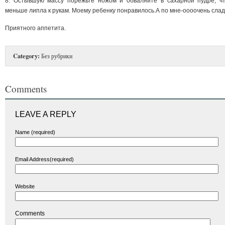
8. Остывшую массу порежьте ножом и обваляйте в сахарной пудре, ч
меньше липла к рукам. Моему ребенку понравилось.А по мне-оооочень слад
Приятного аппетита.
Category:
Без рубрики
Comments
LEAVE A REPLY
Name (required)
Email Address(required)
Website
Comments