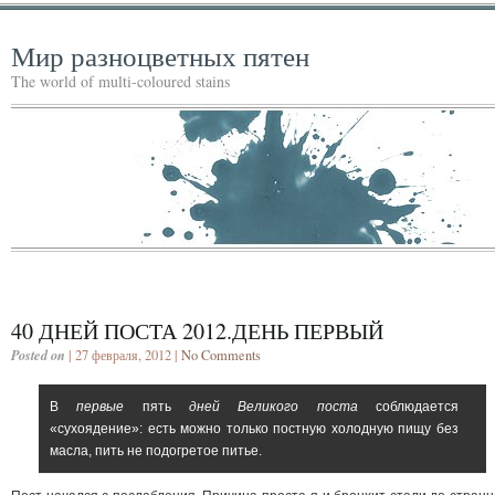
Мир разноцветных пятен
The world of multi-coloured stains
40 ДНЕЙ ПОСТА 2012.ДЕНЬ ПЕРВЫЙ
Posted on
| 27 февраля, 2012 |
No Comments
В
первые
пять
дней Великого поста
соблюдается
«сухоядение»: есть можно только постную холодную пищу без
масла, пить не подогретое питье.