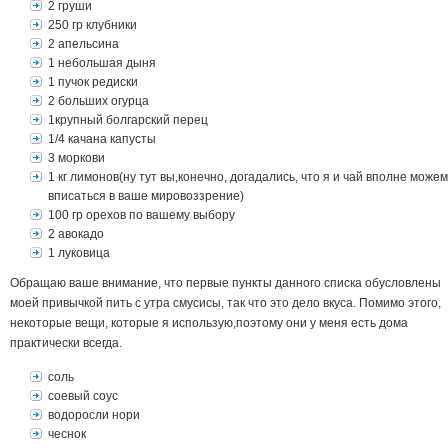
2 груши
250 гр клубники
2 апельсина
1 небольшая дыня
1 пучок редиски
2 больших огурца
1крупный болгарский перец
1/4 качана капусты
3 моркови
1 кг лимонов(ну тут вы,конечно, догадались, что я и чай вполне можем
вписаться в ваше мировоззрение)
100 гр орехов по вашему выбору
2 авокадо
1 луковица
Обращаю ваше внимание, что первые пункты данного списка обусловлены
моей привычкой пить с утра смусисы, так что это дело вкуса. Помимо этого,
некоторые вещи, которые я использую,поэтому они у меня есть дома
практически всегда.
соль
соевый соус
водоросли нори
чеснок