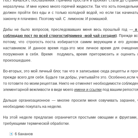
Пост начался с послабления. Причина проста-я и бронхит стали до странн
неразлучны. И мне нужно много горячей жидкости. Так что хоть понедельни
должен пройти без еды и с только холодной водой, но если так начинать
закончу я плачевно. Поэтому чай. С лимоном. И ромашкой.
Дабы не было вопросов, преследовавших меня весь прошлый год —
я
соблюдаю пост по всей строгости(пример -мой чай сегодня)
. Прежде вс
потому, что строгость поста избирается самим верующим и его духов
наставником. И данное время года-это мое личное время для очищени
погружения в себя. Время подумать, время притормозить и оценить 
произошедшее.
Во-вторых, это мой личный блог, так что я записываю сюда рецепты и про
прежде всего для себя. Будьте так добры, учитывайте это. Особенно,если ч
то готовите по моим рецептам. Никто не отменяет необходимости соблюде
элементарной вежливости в виде моего
имени и ссылки
под вашим репосто
Дальше организационное — многие просили меня озвучивать заранее, 
необходимо покупать на неделю.
На этой неделе предлагаю ограничится простыми овощами и фруктами,
требующими термической обработки.
6 бананов