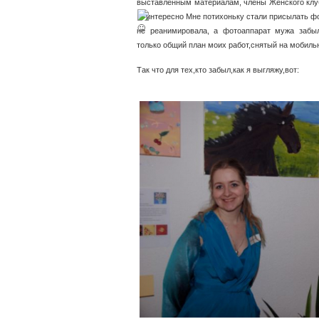
выставленным материалам, члены Женского клу
интересно
Мне потихоньку стали присылать фо
не реанимировала, а фотоаппарат мужа забы
только общий план моих работ,снятый на мобильн
Так что для тех,кто забыл,как я выгляжу,вот: