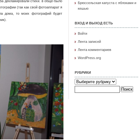
ба декламировали стихи. в обще-было
Брюссельская капуста с яблоками и
тографии (так как свой фотоаппарат я
кешью
ла дома, то моих фотографий будет
ик).
ВХОД И ВЫХОД ЕСТЬ
Войти
Лента записей
Лента комментариев
WordPress.org
РУБРИКИ
Рубрики
Найти: