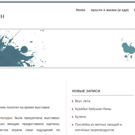
Home
просто о жизни (и еде)
ен
НОВЫЕ ЗАПИСИ
Вкус лета
ние полотен на время выставки.
Курабье бабушки Нины
Куличи
ультуры
была приурочена выставка-
ько женщин предоставило картины,
Похлёбка из жёлтых овощей и
истка играла свои ощущения по
копчёных морепродуктов