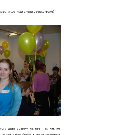
 смерти фотика) слева сверху-тоже)
могу дать ссылку на нее, так как не
 здорово подобрала к моим картинам