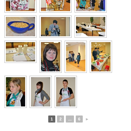
1
2
...
6
►