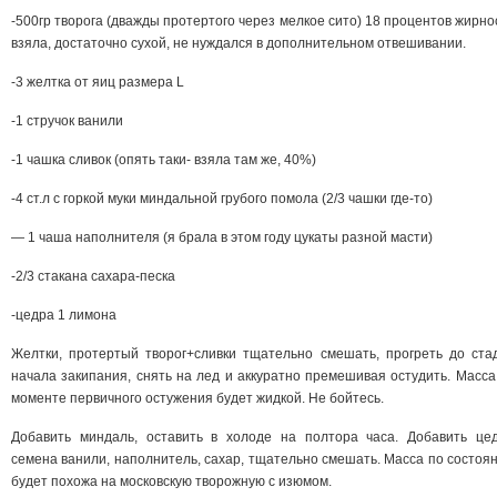
-500гр творога (дважды протертого через мелкое сито) 18 процентов жирно
взяла, достаточно сухой, не нуждался в дополнительном отвешивании.
-3 желтка от яиц размера L
-1 стручок ванили
-1 чашка сливок (опять таки- взяла там же, 40%)
-4 ст.л с горкой муки миндальной грубого помола (2/3 чашки где-то)
— 1 чаша наполнителя (я брала в этом году цукаты разной масти)
-2/3 стакана сахара-песка
-цедра 1 лимона
Желтки, протертый творог+сливки тщательно смешать, прогреть до ста
начала закипания, снять на лед и аккуратно премешивая остудить. Масса
моменте первичного остужения будет жидкой. Не бойтесь.
Добавить миндаль, оставить в холоде на полтора часа. Добавить цед
семена ванили, наполнитель, сахар, тщательно смешать. Масса по состоя
будет похожа на московскую творожную с изюмом.