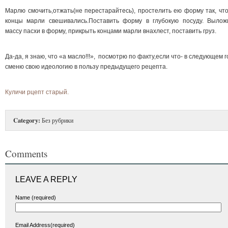
Марлю смочить,отжать(не перестарайтесь), простелить ею форму так, чт
концы марли свешивались.Поставить форму в глубокую посуду. Вылож
массу пасхи в форму, прикрыть концами марли внахлест, поставить груз.
Да-да, я знаю, что «а масло!!!», посмотрю по факту,если что- в следующем г
сменю свою идеологию в пользу предыдущего рецепта.
Куличи рцепт старый.
Category:
Без рубрики
Comments
LEAVE A REPLY
Name (required)
Email Address(required)