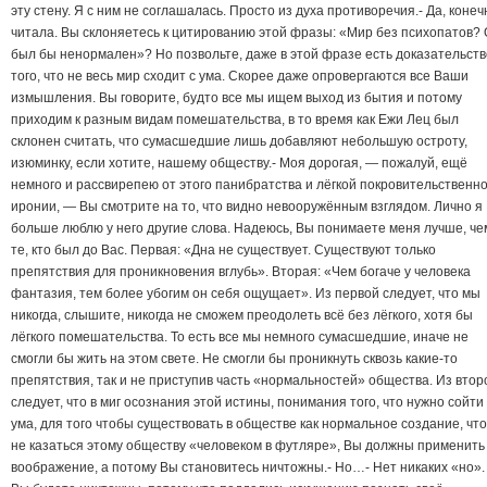
эту стену. Я с ним не соглашалась. Просто из духа противоречия.- Да, конеч
читала. Вы склоняетесь к цитированию этой фразы: «Мир без психопатов?
был бы ненормален»? Но позвольте, даже в этой фразе есть доказательств
того, что не весь мир сходит с ума. Скорее даже опровергаются все Ваши
измышления. Вы говорите, будто все мы ищем выход из бытия и потому
приходим к разным видам помешательства, в то время как Ежи Лец был
склонен считать, что сумасшедшие лишь добавляют небольшую остроту,
изюминку, если хотите, нашему обществу.- Моя дорогая, — пожалуй, ещё
немного и рассвирепею от этого панибратства и лёгкой покровительственн
иронии, — Вы смотрите на то, что видно невооружённым взглядом. Лично я
больше люблю у него другие слова. Надеюсь, Вы понимаете меня лучше, че
те, кто был до Вас. Первая: «Дна не существует. Существуют только
препятствия для проникновения вглубь». Вторая: «Чем богаче у человека
фантазия, тем более убогим он себя ощущает». Из первой следует, что мы
никогда, слышите, никогда не сможем преодолеть всё без лёгкого, хотя бы
лёгкого помешательства. То есть все мы немного сумасшедшие, иначе не
смогли бы жить на этом свете. Не смогли бы проникнуть сквозь какие-то
препятствия, так и не приступив часть «нормальностей» общества. Из втор
следует, что в миг осознания этой истины, понимания того, что нужно сойти
ума, для того чтобы существовать в обществе как нормальное создание, чт
не казаться этому обществу «человеком в футляре», Вы должны применить
воображение, а потому Вы становитесь ничтожны.- Но…- Нет никаких «но».