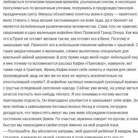
любоваться готическим пражским кремлём, усыпанным снегом, и неспешно
прогуливаться по крошечным улочкам, погружаясь в предрождественскую
праздничную суету. Минусы объективно понятны всем и сразу — приятного
мало стирать с лица крошки застывающего на коже льда, да и бронхит не
является излюбленным развлечением человечества. Сама того не замечая,
сворачиваю в одну маленькую кофейню близ Пражской Гранд Опера. Как жа
что в Праге не готовят меланж так же, как готовят его в Вене. Поэтому я
заказываю чай. Приносят его в небольшом глиняном чайничке с чашечкой. 
такие аккуратненькие и маленькие, словно вылеплены специально для
кукольной чайной церемонии. В углу прямо надо мной сидит небольшой пау
и мне почему-то вспоминается рассказ Кафки «Приговор», наверное, вот
также сидя в трактире, Франц Кафка искал себе сюжеты и героев для своих
произведений, ведь не мог же он всех их черпать исключительно на
опостылевшей службе?..В кофейню заглянул немолодой сухопарый мужчин
с грустью оглядевший скопление народа. Сейчас уже вечер, на улице метел
хочется глотнуть чего-нибудь тёплого. Я его понимаю и потому жестом
приглашаю подсесть. Он благодарно улыбается и заказывает себе кофе. З
мою любовь к завязыванию бессмысленных бесед и споров, нетрудно
догадаться, что через пять минут мы уже живо обсуждаем психическое
состояние населения Земли. По счастью, мужчина говорит по-русски, и очен
быстро мы переходим в своём споре именно на мой родной язык.
— Послушайте, Вы абсолютно неправы, мой дорогой ребёнок! В каждом, Вы
слышите, в каждом из людей, сидящих в этом заведении есть что-то