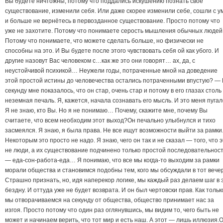
Вы будете ничтожны, потому что поддались искушению познать своё
существование, изменили себя. Или даже скорее изменили себе, сошли с у
и больше не вернётесь в первозданное существование. Просто потому что
уже не захотите. Потому что понимаете серость мышления обычных людей
Потому что понимаете, что можете сделать больше, но физически не
способны на это. И Вы будете после этого чувствовать себя ой как убого. И
другие назовут Вас человеком с…как же это они говорят… ах, да, с
неустойчивой психикой… Неужели годы, потраченные мной на доведение
этой простой истины до человечества остались потраченными впустую? —
секунду мне показалось, что он стар, очень стар и потому в его глазах столь
неземная печаль. Я, кажется, начала сознавать его мысль. И это меня пугал
Я не знаю, кто Вы. Но я не понимаю… Почему, скажите мне, почему Вы
считаете, что всем необходим этот выход?Он печально улыбнулся и тихо
засмеялся. Я знаю, я была права. Не все ищут возможности выйти за рамки
Некоторым это просто не надо. Я знаю, чего он так и не сказал — того, что 
не люди, а их существование подчинено только простой последовательнос
— еда-сон-работа-еда… Я понимаю, что все мы когда-то выходим за рамки
морали общества и становимся подобны тем, кого мы обсуждали в тот веч
Страшно признать, но, идя наперекор логике, мы каждый раз делаем шаг в 
бездну. И оттуда уже не будет возврата. И он был чертовски прав. Как тольк
мы отворачиваемся на секунду от общества, общество принимает нас за
изгоя. Просто потому что один раз оглянувшись, мы видим то, чего быть не
может и начинаем верить, что тот мир и есть наш. А этот — лишь иллюзия.