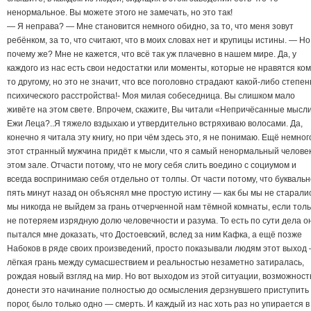
ненормальное. Вы можете этого не замечать, но это так!
— Я неправа? — Мне становится немного обидно, за то, что меня зовут
ребёнком, за то, что считают, что в моих словах нет и крупицы истины. — Но
почему же? Мне не кажется, что всё так уж плачевно в нашем мире. Да, у
каждого из нас есть свои недостатки или моменты, которые не нравятся ком
то другому, но это не значит, что все поголовно страдают какой-либо степе
психического расстройства!- Моя милая собеседница. Вы слишком мало
живёте на этом свете. Впрочем, скажите, Вы читали «Непричёсанные мысл
Ежи Леца?..Я тяжело вздыхаю и утвердительно встряхиваю волосами. Да,
конечно я читала эту книгу, но при чём здесь это, я не понимаю. Ещё немног
этот странный мужчина придёт к мысли, что я самый ненормальный человек
этом зале. Отчасти потому, что не могу себя слить воедино с социумом и
всегда воспринимаю себя отдельно от толпы. От части потому, что буквальн
пять минут назад он объяснял мне простую истину — как бы мы не старалис
мы никогда не выйдем за грань отчерченной нам тёмной комнаты, если толь
не потеряем изрядную долю человечности и разума. То есть по сути дела о
пытался мне доказать, что Достоевский, вслед за ним Кафка, а ещё позже
Набоков в ряде своих произведений, просто показывали людям этот выход
лёгкая грань между сумасшествием и реальностью незаметно затиралась,
рождая новый взгляд на мир. Но вот выходом из этой ситуации, возможнос
донести это начинание полностью до осмысления дерзнувшего приступить
порог, было только одно — смерть. И каждый из нас хоть раз но упирается в