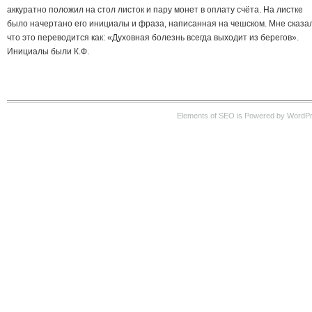
аккуратно положил на стол листок и пару монет в оплату счёта. На листке
было начертано его инициалы и фраза, написанная на чешском. Мне сказа
что это переводится как: «Духовная болезнь всегда выходит из берегов».
Инициалы были К.Ф.
Elements of SEO is Powered by WordP